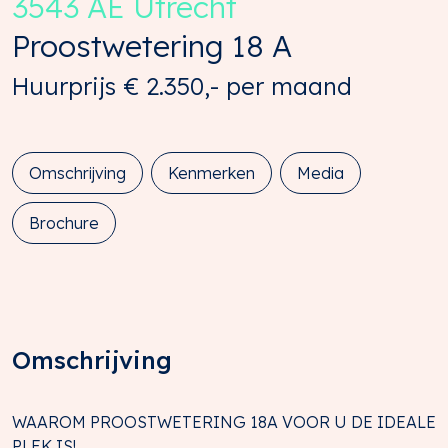
3543 AE
Utrecht
Proostwetering
18
A
Huurprijs
€ 2.350,-
per maand
Omschrijving
Kenmerken
Media
Brochure
Omschrijving
WAAROM PROOSTWETERING 18A VOOR U DE IDEALE
PLEK IS!