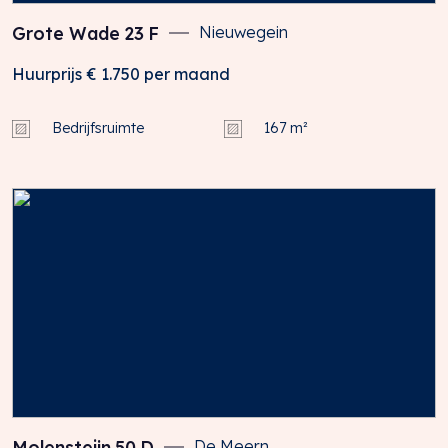
Grote Wade
23
F
Nieuwegein
Huurprijs
€ 1.750
per maand
Bedrijfsruimte
167 m²
Molensteijn
50
D
De Meern