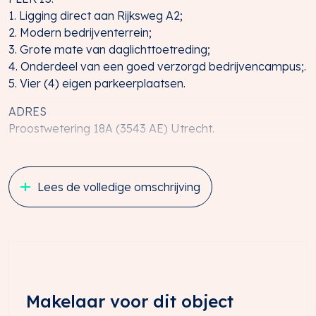
1. Ligging direct aan Rijksweg A2;
2. Modern bedrijventerrein;
3. Grote mate van daglichttoetreding;
4. Onderdeel van een goed verzorgd bedrijvencampus;.
5. Vier (4) eigen parkeerplaatsen.
ADRES
Proostwetering 18A (3543 AE) Utrecht.
ALGEMEEN
Het object betreft een modern zelfstandige
Lees de volledige omschrijving
kantoor-/showroom-/bedrijfsunit met vier (4) eigen
parkeerplaatsen en maakt onderdeel uit van het
moderne Bedrijvencampus genaamd “U2point”.
Proostwetering 18A ligt ten Noordoosten van Leidsche
Rijn Centrum, op het nieuwe bedrijventerrein “De
Wetering Noord” en kenmerkt zich onder andere door
de uitstekende ligging ten opzichte van de Rijksweg A2
Makelaar voor dit object
en openbaar vervoer.