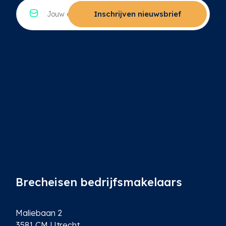
*
E
e
*
-
Inschrijven nieuwsbrief
*
m
a
i
l
*
Brecheisen bedrijfsmakelaars
Maliebaan 2
3581 CM Utrecht