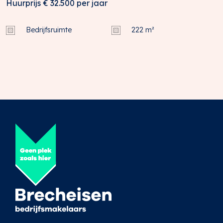
Huurprijs
€ 32.500
per jaar
Bedrijfsruimte
222 m²