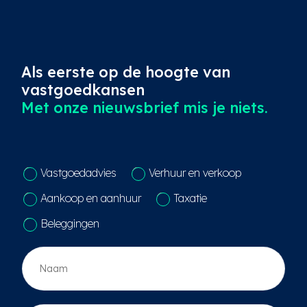
Als eerste op de hoogte van
vastgoedkansen
Met onze nieuwsbrief mis je niets.
C
Vastgoedadvies
Verhuur en verkoop
o
n
Aankoop en aanhuur
Taxatie
t
a
Beleggingen
c
t
N
k
a
e
a
u
m
z