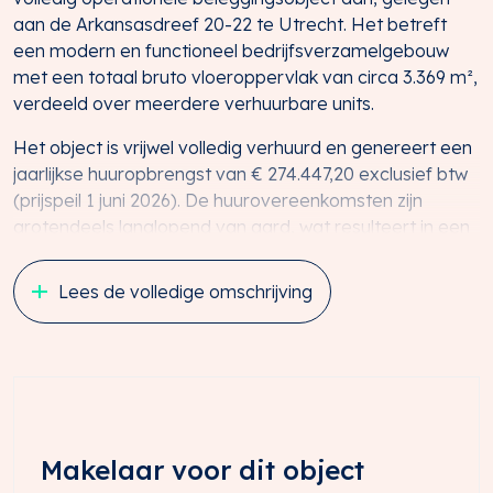
aan de Arkansasdreef 20-22 te Utrecht. Het betreft
een modern en functioneel bedrijfsverzamelgebouw
met een totaal bruto vloeroppervlak van circa 3.369 m²,
verdeeld over meerdere verhuurbare units.
Het object is vrijwel volledig verhuurd en genereert een
jaarlijkse huuropbrengst van € 274.447,20 exclusief btw
(prijspeil 1 juni 2026). De huurovereenkomsten zijn
grotendeels langlopend van aard, wat resulteert in een
stabiele en voorspelbare kasstroom.
Lees de volledige omschrijving
Deze propositie is bij uitstek geschikt voor beleggers die
op zoek zijn naar een direct renderend object met een
solide huurdersbasis en beperkt leegstandsrisico.
Koopprijs € 3.495.000,- k.k.
OPPERVLAKTE
Het voor verkoop beschikbare bruto vloeroppervlak
Makelaar voor dit object
(BVO) bedraagt totaal circa 3.369 m², ingemeten