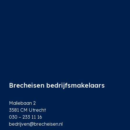
i
l
*
Brecheisen bedrijfsmakelaars
Maliebaan 2
3581 CM Utrecht
030 – 233 11 16
bedrijven@brecheisen.nl