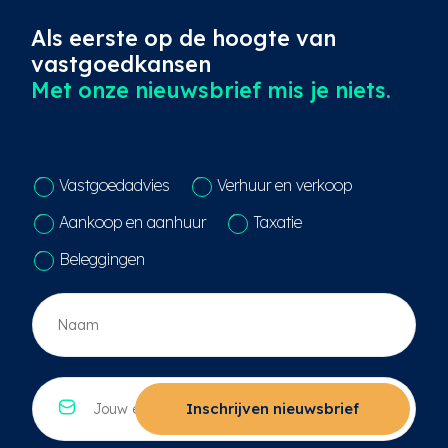
Als eerste op de hoogte van
vastgoedkansen
Met onze nieuwsbrief mis je niets.
C
Vastgoedadvies
Verhuur en verkoop
o
n
Aankoop en aanhuur
Taxatie
t
a
Beleggingen
c
t
N
k
a
e
a
u
m
z
*
E
e
*
-
Inschrijven nieuwsbrief
*
m
a