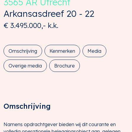
3565 AR
Utrecht
Arkansasdreef
20 - 22
€ 3.495.000,-
k.k.
Omschrijving
Kenmerken
Media
Overige media
Brochure
Omschrijving
Namens opdrachtgever bieden wij dit courante en
volledig operationele beleggingsobject aan, gelegen