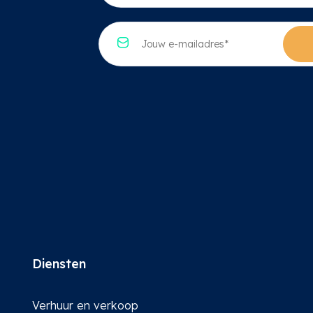
k
m
e
*
E
u
*
-
z
m
e
a
*
i
l
*
Diensten
Verhuur en verkoop