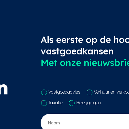
Als eerste op de ho
vastgoedkansen
Met onze nieuwsbrief
C
Vastgoedadvies
Verhuur en verko
o
n
Taxatie
Beleggingen
t
a
N
c
a
t
a