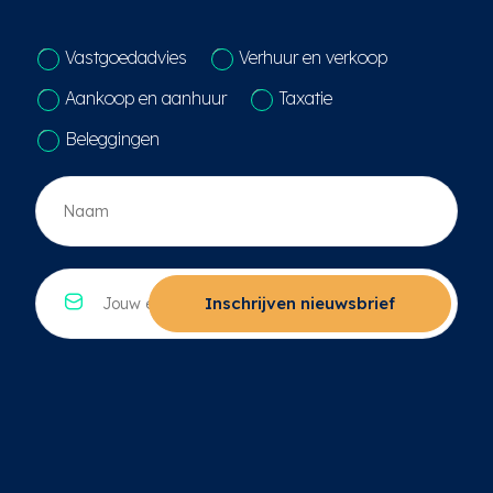
C
Vastgoedadvies
Verhuur en verkoop
o
n
Aankoop en aanhuur
Taxatie
t
a
Beleggingen
c
t
N
k
a
e
a
u
m
z
*
E
e
*
-
Inschrijven nieuwsbrief
*
m
a
i
l
*