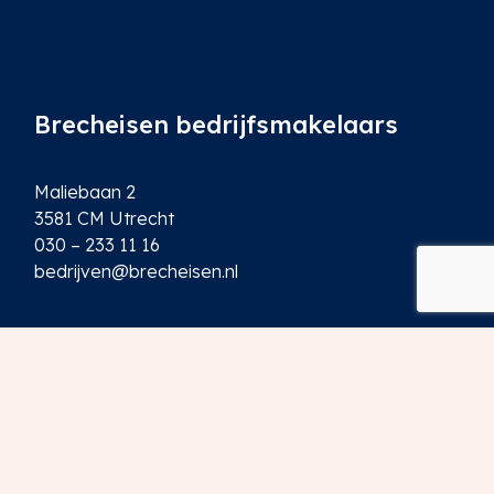
Brecheisen bedrijfsmakelaars
Maliebaan 2
3581 CM Utrecht
030 – 233 11 16
bedrijven@brecheisen.nl
Diensten
Verhuur en verkoop
Aankoop en aanhuur
Beleggingen