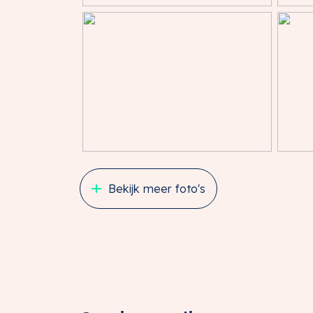
SERVICEKOSTEN
€ 335,00 per maand te vermeerderen met de
maand vooruit te voldoen, als verrekenba
volgende leveringen en diensten:
· verbruik en vastrecht water, elektra en ga
· onderhoud CV-installatie;
· glasbewassing buitenzijde;
· glasverzekering;
· 5% administratiekosten over bovengenoem
ONDERMAAT/OVERMAAT
Bekijk meer foto's
Indien de opgegeven grootte (ondermaat/ov
ontleent geen van partijen daaraan rechten
HUURTERMIJN
5 (vijf) jaar met een verlengingsperiode van 5
OPZEGTERMIJN
Uiterlijk 12 (twaalf) maanden voor het aflo