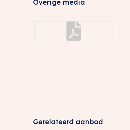
Overige media
HUURPRIJSINDEXERING
Jaarlijks, op basis van de wijziging van het
consumentenprijsindex (CPI) reeks Alle hui
Centraal Bureau voor de Statistiek (CBS).
ZEKERHEIDSSTELLING
Bankgarantie of waarborgsom ter grootte v
servicekosten en de over het totaal versc
AANVAARDING
Per 1 oktober 2026. In overleg met vertre
eventueel mogelijk.
B.T.W.
Uitgangspunt is BTW-belaste verhuur. Indien
van rechtswege sprake zijn van omzetbelast
overeengekomen kale huurprijs, exclusief 
verhuurder ontstane nadeel volledig word
Gerelateerd aanbod
HUUROVEREENKOMST