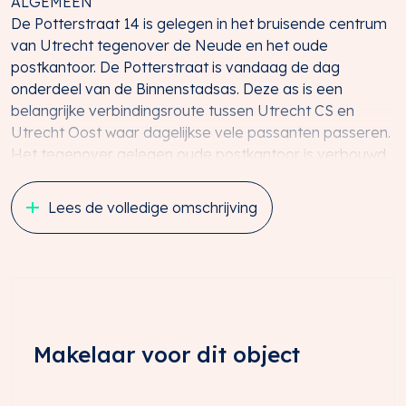
ALGEMEEN
De Potterstraat 14 is gelegen in het bruisende centrum
van Utrecht tegenover de Neude en het oude
postkantoor. De Potterstraat is vandaag de dag
onderdeel van de Binnenstadsas. Deze as is een
belangrijke verbindingsroute tussen Utrecht CS en
Utrecht Oost waar dagelijkse vele passanten passeren.
Het tegenover gelegen oude postkantoor is verbouwd
en gerenoveerd en draagt de naam ‘Post Utrecht’. Het
historische gebouw biedt nu plaats aan circa 9.000 m²
Lees de volledige omschrijving
bibliotheek, waaronder horeca en een auditorium met
plek voor 200 bezoekers, 5.500 m² aan winkels en 1.000
m² fietsenstalling.
LIGGING EN BEREIKBAARHEID
Het object is gelegen in het historische centrum van
Utrecht en is met de auto via de Berenkuil en de
Makelaar voor dit object
Bilstraat of via de Catharijnesingel gemakkelijk te
bereiken. Op enkele minuten loopafstand is Utrecht CS