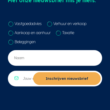
Met onze nieuwsbrief mis je niets.
C
Vastgoedadvies
Verhuur en verkoop
o
n
Aankoop en aanhuur
Taxatie
t
a
Beleggingen
c
t
N
k
a
e
a
u
m
z
*
E
e
*
-
Inschrijven nieuwsbrief
*
m
a
i
l
*