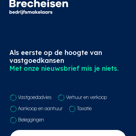
Als eerste op de hoogte van
vastgoedkansen
Met onze nieuwsbrief mis je niets.
C
Vastgoedadvies
Verhuur en verkoop
o
n
Aankoop en aanhuur
Taxatie
t
a
Beleggingen
c
t
N