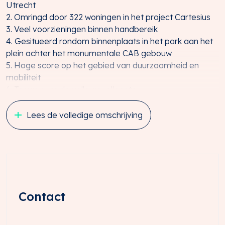
Utrecht
2. Omringd door 322 woningen in het project Cartesius
3. Veel voorzieningen binnen handbereik
4. Gesitueerd rondom binnenplaats in het park aan het
plein achter het monumentale CAB gebouw
5. Hoge score op het gebied van duurzaamheid en
mobiliteit
6. Terras over de volle gevellengte
ALGEMEEN
Lees de volledige omschrijving
Werken in de meest moderne en nieuwe stadswijk van
Utrecht
In de Cartesius te Utrecht, het voormalige NS-terrein,
worden momenteel 322 woningen ontwikkeld en
commerciële ruimten in de plint van gebouw Solo. Dit is
Contact
de eerste fase van de totale gebiedsontwikkeling
waarbij stedelijk gewoond zal worden rondom een park.
Fase 1 beslaat zo’n 30.000 m² b.v.o., bestaande uit 2