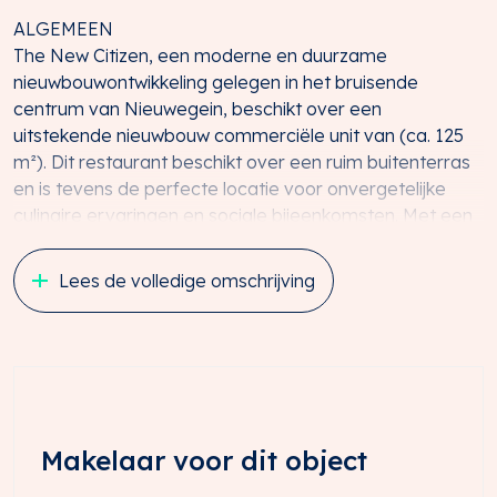
ALGEMEEN
The New Citizen, een moderne en duurzame
nieuwbouwontwikkeling gelegen in het bruisende
centrum van Nieuwegein, beschikt over een
uitstekende nieuwbouw commerciële unit van (ca. 125
m²). Dit restaurant beschikt over een ruim buitenterras
en is tevens de perfecte locatie voor onvergetelijke
culinaire ervaringen en sociale bijeenkomsten. Met een
strategische ligging, moderne faciliteiten en een warme
sfeer is The New Citizen de ideale plek om uw
Lees de volledige omschrijving
horecaonderneming te vestigen.
Door u te vestigen in de The New Citizen profiteert u
van:
• Een fraaie nieuwe ontwikkeling: de drie nieuwe
gebouwen met in totaal ca. 467 apparte-menten
hebben inmiddels een solide reputatie opgebouwd in de
lokale gemeenschap, waardoor u kunt profiteren van
Makelaar voor dit object
een bestaande klantenkring.