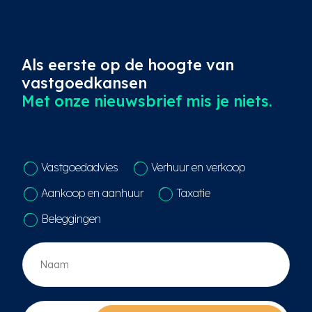
Als eerste op de hoogte van
vastgoedkansen
Met onze nieuwsbrief mis je niets.
C
Vastgoedadvies
Verhuur en verkoop
o
n
Aankoop en aanhuur
Taxatie
t
a
Beleggingen
c
t
N
k
a
e
a
u
m
z
*
E