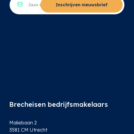
e
*
-
Inschrijven nieuwsbrief
*
m
a
i
l
*
Brecheisen bedrijfsmakelaars
Maliebaan 2
3581 CM Utrecht