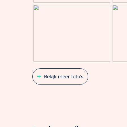
Oppervlakte
2679 m²
Omvang
Deelperceel
Perceelnaam
IJsselstein 
Oppervlakte
5382 m²
Omvang
Deelperceel
Perceelnaam
IJsselstein 
Oppervlakte
5399 m²
Bekijk meer foto's
Omvang
Deelperceel
Perceelnaam
IJsselstein 
Oppervlakte
2668 m²
Omvang
Deelperceel