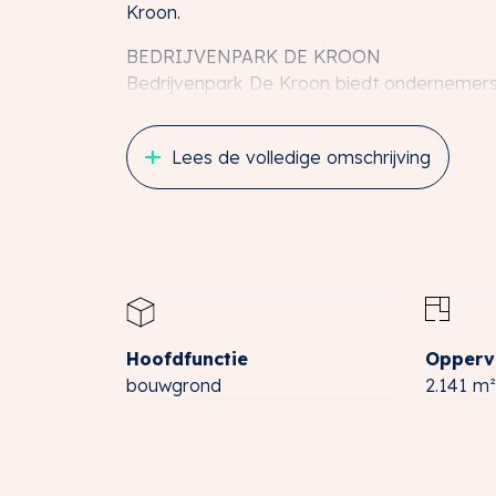
Kroon.
BEDRIJVENPARK DE KROON
Bedrijvenpark De Kroon biedt ondernemers
prominente en centraal gelegen locatie in
combineert uitstekende bereikbaarheid me
Lees de volledige omschrijving
bedrijven hier hun ideale huisvesting kunnen
De Kroon ligt direct langs de Rijksweg A2 
snelweg.
Dankzij deze strategische ligging is het ter
medewerkers. Bovendien is dit de laatste ni
IJsselstein, waardoor het een exclusieve ka
Hoofdfunctie
Opperv
Naast een sterke zakelijke infrastructuur 
bouwgrond
2.141 m²
de noordzijde stroomt de Hollandse IJssel, 
historische dijk Hoogland, die door het bed
fietspad, waarmee de historie en het kara