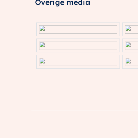
Overige media
Perceelnaam
IJsselstein 
Oppervlakte
5384 m²
Omvang
Deelperceel
Perceelnaam
IJsselstein 
Oppervlakte
2141 m²
Omvang
Deelperceel
Perceelnaam
IJsselstein 
Oppervlakte
2189 m²
Omvang
Deelperceel
Perceelnaam
IJsselstein 
Oppervlakte
2353 m²