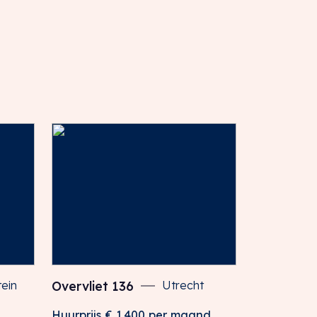
tein
Overvliet
136
Utrecht
Huurprijs
€ 1.400
per maand