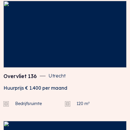
Maliebaan 2
3581 CM UTRECHT
T: 030 – 233 11 16
Overvliet
136
Utrecht
Huurprijs
€ 1.400
per maand
Bedrijfsruimte
120 m²