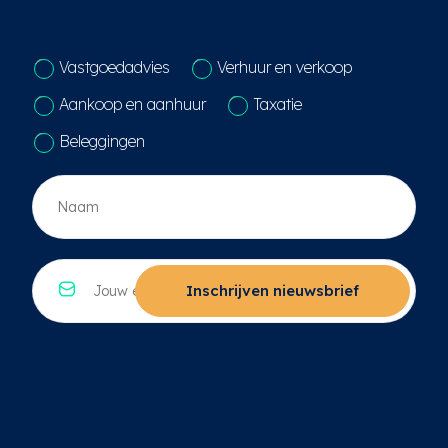
C
Vastgoedadvies
Verhuur en verkoop
o
n
Aankoop en aanhuur
Taxatie
t
a
Beleggingen
c
t
N
k
a
e
a
u
m
z
*
E
e
*
-
Inschrijven nieuwsbrief
*
m
a
i
l
*