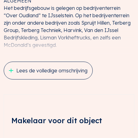
ALGEMEEN
Het bedrijfsgebouw is gelegen op bedrijventerrein
“Over Oudland” te IJsselstein. Op het bedrijventerrein
zijn onder andere bedrijven zoals Spruijt Hillen, Terberg
Group, Terberg Techniek, Harvink, Van den IJssel
Bedrijfskleding, Lisman Vorkheftrucks, en zelfs een
McDonald’s gevestigd.
Bedrijventerrein “Over Oudland” is een bruisend
bedrijventerrein in het hart van IJsselstein en biedt een
Lees de volledige omschrijving
ideale omgeving voor ondernemers en bedrijven uit
diverse sectoren. Met een strategische ligging nabij de
snelwegen A2 en A27 en uitstekende verbindingen met
omliggende steden, is deze locatie perfect voor uw
bedrijf.
Daarnaast heeft het bedrijfsgebouw uitstekende
Makelaar voor dit object
mogelijkheden voor ondernemers dankzij de
bestemmingsplanomschrijving met de aanduiding
“perifere detailhandel”. Dit betekent dat het pand