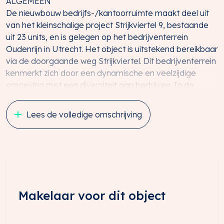
ALGEMEEN
De nieuwbouw bedrijfs-/kantoorruimte maakt deel uit
van het kleinschalige project Strijkviertel 9, bestaande
uit 23 units, en is gelegen op het bedrijventerrein
Oudenrijn in Utrecht. Het object is uitstekend bereikbaar
via de doorgaande weg Strijkviertel. Dit bedrijventerrein
kenmerkt zich door een dynamische en veelzijdige
omgeving met een diversiteit aan bedrijven. In de
directe omgeving zijn onder andere Kemp Groep,
Schadenet Rosenboom, Van der Tol Kranen, Oudenrijn
Lees de volledige omschrijving
Meubel en VELUX gevestigd.
LIGGING EN BEREIKBAARHEID
Vanaf de A2, afrit 8 Utrecht Papendorp rijdt u binnen 6
minuten het bedrijvenpark Strijkviertel op. Vanaf de A12,
afrit 15 De Meern zijn de bedrijfsruimtes eveneens
binnen 6 minuten bereikbaar. Ook met het openbaar
Makelaar voor dit object
vervoer is Strijkviertel uitstekend te bereiken.
OPPERVLAKTE