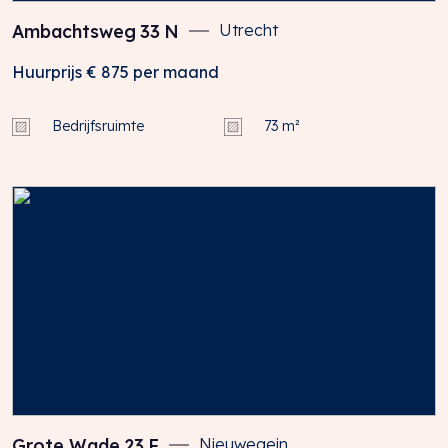
Ambachtsweg
33
N
Utrecht
Huurprijs
€ 875
per maand
Bedrijfsruimte
73 m²
Grote Wade
23
F
Nieuwegein