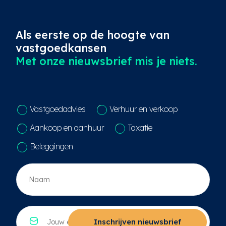
Als eerste op de hoogte van
vastgoedkansen
Met onze nieuwsbrief mis je niets.
C
Vastgoedadvies
Verhuur en verkoop
o
n
Aankoop en aanhuur
Taxatie
t
a
Beleggingen
c
t
N
k
a
e
a
u
m
z
*
E
e
*
-
Inschrijven nieuwsbrief
*