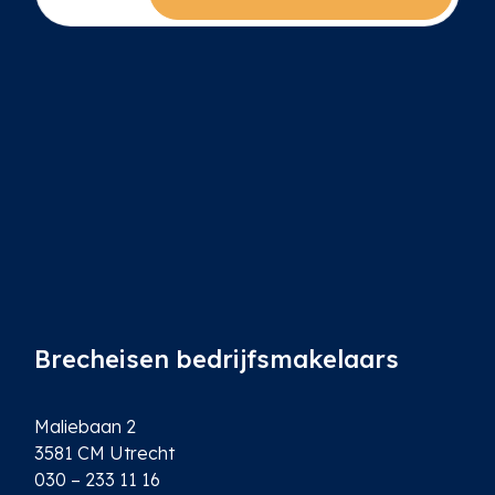
m
a
i
l
*
Brecheisen bedrijfsmakelaars
Maliebaan 2
3581 CM Utrecht
030 – 233 11 16