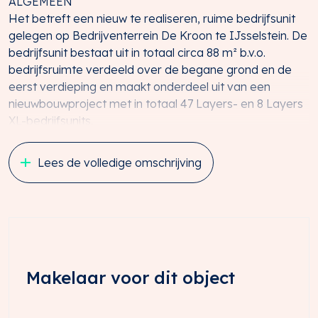
ALGEMEEN
Het betreft een nieuw te realiseren, ruime bedrijfsunit
gelegen op Bedrijventerrein De Kroon te IJsselstein. De
bedrijfsunit bestaat uit in totaal circa 88 m² b.v.o.
bedrijfsruimte verdeeld over de begane grond en de
eerst verdieping en maakt onderdeel uit van een
nieuwbouwproject met in totaal 47 Layers- en 8 Layers
XL-bedrijfsunits.
De unit wordt hoogwaardig en stijlvol afgewerkt met
Lees de volledige omschrijving
onderhoudsvriendelijke sandwichpanelen, waarbij de
plint wordt uitgevoerd in donkere steenstrips.
LIGGING C.Q. BEREIKBAARHEID
De bedrijfsunit is gelegen op het bedrijventerrein De
Kroon te IJsselstein. Dankzij de centrale ligging in het
midden van het land is het bedrijventerrein uitstekend
Makelaar voor dit object
verbonden met belangrijke steden en regio’s,
waaronder Utrecht, Amsterdam en Amersfoort.