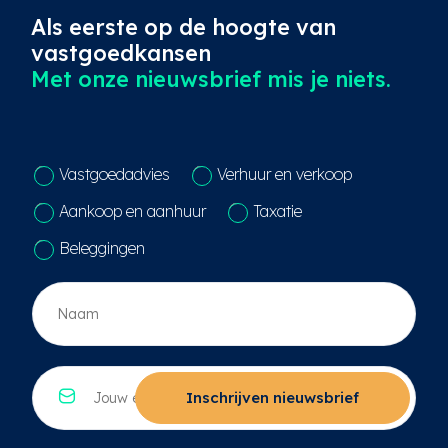
Als eerste op de hoogte van
BIJLAGEN
vastgoedkansen
• technische omschrijving;
• plattegrond tekeningen;
Met onze nieuwsbrief mis je niets.
• brochure nieuwbouw project Layers.
NADERE INFORMATIE
Brecheisen Bedrijfsmakelaars B.V.
C
Vastgoedadvies
Verhuur en verkoop
o
Maliebaan 2
n
3581 CM UTRECHT
Aankoop en aanhuur
Taxatie
t
T: 030 – 233 11 16
a
Beleggingen
c
t
N
k
a
e
a
u
m
z
*
E
e
*
-
Inschrijven nieuwsbrief
*
m
a