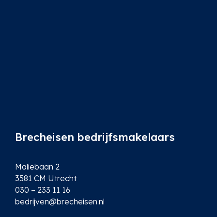
i
l
*
Brecheisen bedrijfsmakelaars
Maliebaan 2
3581 CM Utrecht
030 – 233 11 16
bedrijven@brecheisen.nl