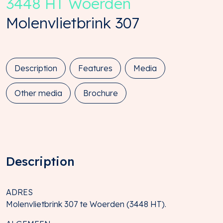
3448 HT
Woerden
Molenvlietbrink
307
Description
Features
Media
Other media
Brochure
Description
ADRES
Molenvlietbrink 307 te Woerden (3448 HT).