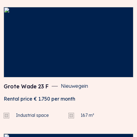
Grote Wade
23
F
Nieuwegein
Rental price
€ 1.750
per month
Industrial space
167 m²