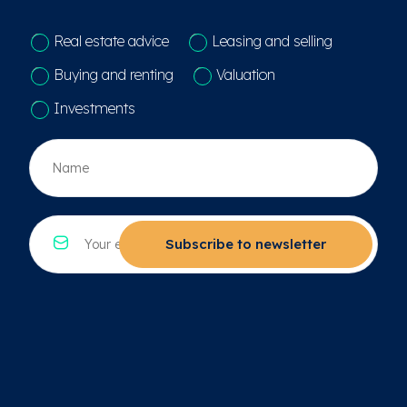
C
Real estate advice
Leasing and selling
o
n
Buying and renting
Valuation
t
a
Investments
c
t
N
k
a
e
a
u
m
z
*
E
e
*
-
Subscribe to newsletter
*
m
a
i
l
*