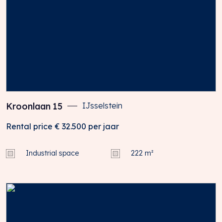
Kroonlaan
15
IJsselstein
Rental price
€ 32.500
per jaar
Industrial space
222 m²