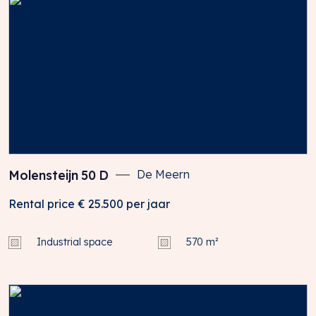
Molensteijn
50
D
De Meern
Rental price
€ 25.500
per jaar
Industrial space
570 m²