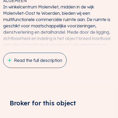
ALGEMEEN
In winkelcentrum Molenvliet, midden in de wijk
Molenvliet-Oost te Woerden, bieden wij een
multifunctionele commerciële ruimte aan. De ruimte is
geschikt voor maatschappelijke voorzieningen,
dienstverlening en detailhandel. Mede door de ligging,
zichtbaarheid en indeling is het object breed inzetbaar.
Het object maakt deel uit van het wijkwinkelcentrum
Molenvliet, waar landelijke ketens als Aldi en Kruidvat
worden gecombineerd met lokale ondernemers. Deze
Read the full description
mix zorgt voor een constante aanloop van bezoekers
uit de wijk en directe omgeving.
LIGGING EN BEREIKBAARHEID
Met de auto is de locatie eenvoudig te bereiken via de
uitvalswegen richting de A12, die Woerden verbindt met
steden als Utrecht, Den Haag en Rotterdam. Binnen
Broker for this object
enkele minuten bevindt u zich op de snelweg.
Ook met het openbaar vervoer is de bereikbaarheid