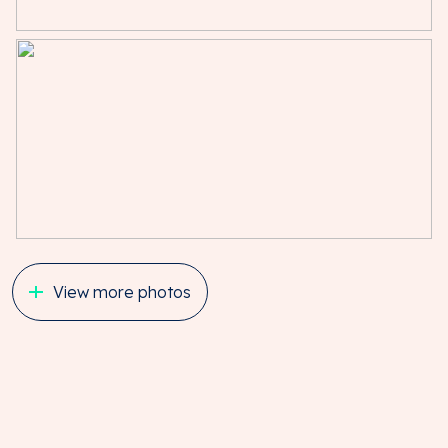
beroepsaansprakelijkheidsverzekering aanspraak op
uitkering geeft, is aansprakelijkheid beperkt tot het
bedrag dat in voorkomend geval onder deze
verzekering voor uitkering in aanmerking komt.
Alle informatie is geheel vrijblijvend en uitsluitend voor
geadresseerde bestemd. Alle gegevens zijn met zorg
samengesteld en uit ons inziens betrouwbare bron
afkomstig.
NADERE INFORMATIE:
Brecheisen Bedrijfsmakelaars/IBG
Maliebaan 2
View more photos
3581 CM UTRECHT
Telefoon: 030 – 233 11 16