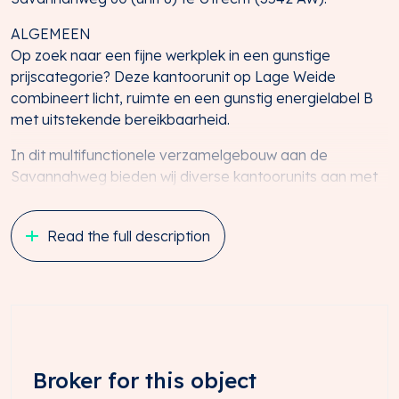
ALGEMEEN
Op zoek naar een fijne werkplek in een gunstige
prijscategorie? Deze kantoorunit op Lage Weide
combineert licht, ruimte en een gunstig energielabel B
met uitstekende bereikbaarheid.
In dit multifunctionele verzamelgebouw aan de
Savannahweg bieden wij diverse kantoorunits aan met
oppervlaktes variërend van 32 m² tot 115 m². De lichte
muren en laminaat vloeren zorgen voor een frisse,
Read the full description
moderne uitstraling en maken de ruimtes direct
gebruiksklaar.
LIGGING C.Q. BEREIKBAARHEID
De locatie bevindt zich op het bedrijventerrein Lage
Weide en is uitstekend bereikbaar:
• Eigen vervoer: binnen enkele minuten bent u op de
Broker for this object
rijksweg A2.