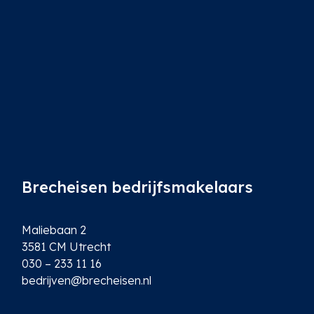
l
*
Brecheisen bedrijfsmakelaars
Maliebaan 2
3581 CM Utrecht
030 – 233 11 16
bedrijven@brecheisen.nl