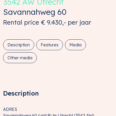
3542 AW
Utrecht
Savannahweg
60
Rental price
€ 9.430,-
per jaar
Description
Features
Media
Other media
Description
ADRES
Savannahweg 60 (unit 8) te Utrecht (3542 AW).