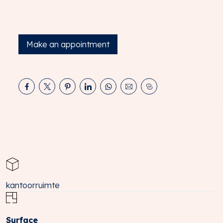
• Openbaar vervoer: bushaltes liggen op loopafstand
van het gebouw.
DUURZAAM & TOEKOMSTBESTENDIG
Make an appointment
De kantoorunit beschikt over een energiezuinig
energielabel B, geldig tot januari 2029.
OPPERVLAKTE
Totaal ca. 115 m² v.v.o. kantoor-/opslagruimte gelegen
op de eerste verdieping.
De vermelde metrages zijn uitsluitend indicatief. Het
object is niet conform de meetnorm van het normblad
NEN2580 ingemeten en derhalve kan geen enkel recht
worden ontleend aan de genoemde metrages.
OPLEVERINGSNIVEAU
kantoorruimte
De recentelijk gerenoveerde units worden in de huidige
staat opgeleverd inclusief o.a.:
• verzorgde lichte hal- entreepartij;
Surface