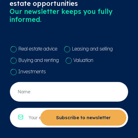
estate opportunities
Our newsletter keeps you fully
informed.
C
Real estate advice
Leasing and selling
o
n
Buying and renting
Valuation
t
a
Investments
c
t
N
k
a
e
a
u
m
z
*
E
e
*
-
Subscribe to newsletter
*
m
a
i