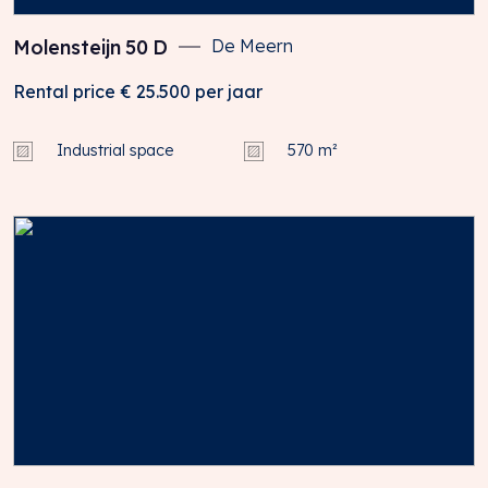
Molensteijn
50
D
De Meern
Rental price
€ 25.500
per jaar
Industrial space
570 m²