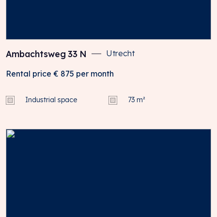
Ambachtsweg
33
N
Utrecht
Rental price
€ 875
per month
Industrial space
73 m²