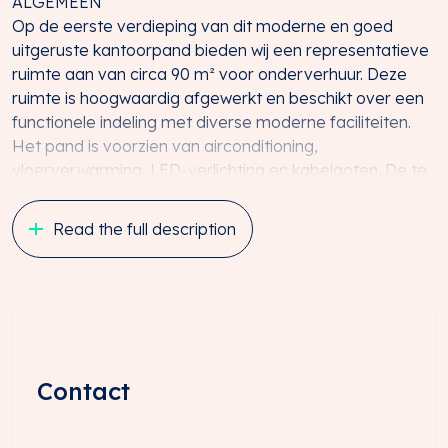
ALGEMEEN
Op de eerste verdieping van dit moderne en goed
uitgeruste kantoorpand bieden wij een representatieve
ruimte aan van circa 90 m² voor onderverhuur. Deze
ruimte is hoogwaardig afgewerkt en beschikt over een
functionele indeling met diverse moderne faciliteiten.
Het pand is voorzien van airconditioning,
vloerverwarming, LED-verlichting en kabelgoten. De te
openen ramen zorgen voor natuurlijke ventilatie. Voor
gebruikers zijn een pantry en sanitair aanwezig, en het
Read the full description
afgesloten terrein biedt extra veiligheid door middel
van camerabewaking. Het kantoorpand is duurzaam
ingericht en beschikt over een energielabel A++ dankzij
de aanwezigheid van zonnepanelen.
LIGGING EN BEREIKBAARHEID
Het kantoorpand is centraal gelegen binnen de ring van
Contact
Utrecht, nabij de Werkspoorkathedraal. Deze locatie
combineert de nabijheid van de bruisende binnenstad