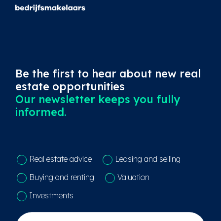
Be the first to hear about new real
estate opportunities
Our newsletter keeps you fully
informed.
C
Real estate advice
Leasing and selling
o
n
Buying and renting
Valuation
t
a
Investments
c
t
N