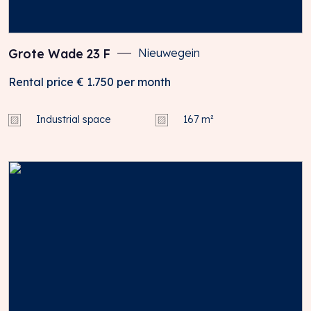
Grote Wade
23
F
Nieuwegein
Rental price
€ 1.750
per month
Industrial space
167 m²