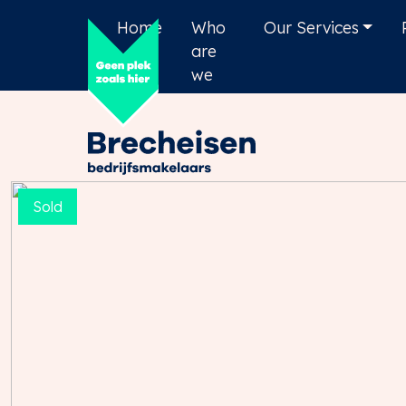
Home
Who
Our Services
are
we
Sold