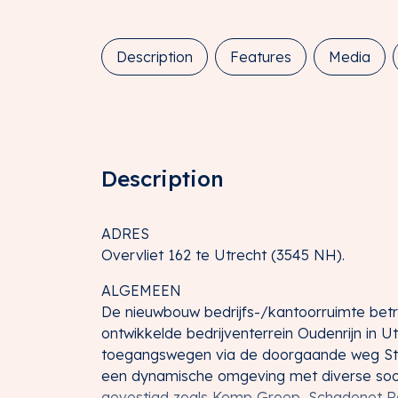
Description
Features
Media
Description
ADRES
Overvliet 162 te Utrecht (3545 NH).
ALGEMEEN
De nieuwbouw bedrijfs-/kantoorruimte betr
ontwikkelde bedrijventerrein Oudenrijn in U
toegangswegen via de doorgaande weg Strijk
een dynamische omgeving met diverse soort
gevestigd zoals Kemp Groep, Schadenet R