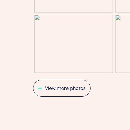
· te openen ramen.
PARKEREN
2 parkeerplaatsen gesitueerd voor de bedrij
KOOPPRIJS
€ 325.000,00 vrij op naam exclusief BTW (*)
(*) Over de koopsom is omzetbelasting versch
genomen derhalve is er geen overdrachtsbe
eigendomsoverdracht, waaronder te versta
akte van levering), kadastraal recht, versc
overdrachtsbelasting en de kosten wegens 
voor rekening van koper.
View more photos
ONDERMAAT/OVERMAAT
Indien de opgegeven grootte (ondermaat/ov
ontleent geen van partijen daaraan rechten
VERENIGING VAN EIGENAREN (VVE)