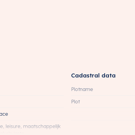
nd;
ieping;
.
catief. Het object is niet conform de meetnorm van
lve kan geen enkel recht worden ontleend aan de
Cadastral data
Plotname
Plot
pace
te, leisure, maatschappelijk
 in het perceel kadastraal bekend gemeente
inkelruimte