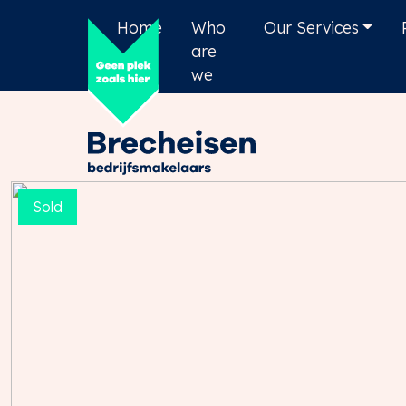
Home
Who
Our Services
are
we
Sold