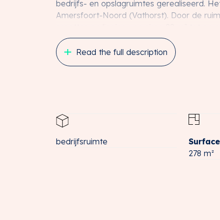
bedrijfs- en opslagruimtes gerealiseerd. He
Amersfoort-Noord (Vathorst). Door de ruime
groottes en ligging van circa 22 m² tot en 
Zoals een fort in het verleden zich kenmerk
Read the full description
zijden verdedigbaar werk, is het Foort hie
vormgegeven in de geluidswal, parallel aa
architectuur en een herkenbare iconische uits
Het Foort biedt een geweldige omgeving v
is een plek waar visie en vakmanschap sa
Het Foort biedt ook een uitstekende kans 
willen verrijken met toekomstig verhuurbaa
bedrijfsruimte
Surface
278 m²
Planning
Start bouw vanaf Q2 2025.
Oplevering vanaf Q2 2026.
Multifunctionele bedrijfsruimtes
De multifunctionele bedrijfsruimtes zijn g