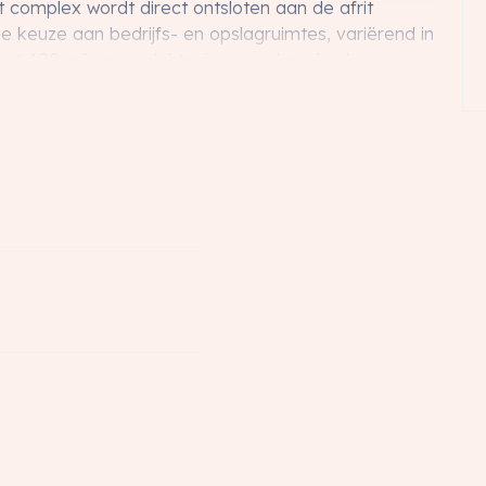
t complex wordt direct ontsloten aan de afrit
 keuze aan bedrijfs- en opslagruimtes, variërend in
met 400 m² oppervlakte, is er veel aanbod.
te als zelfstandig, rondom gesloten en aan alle
r de hedendaagse versie van geworden. Fraai
n de A1. Een mooi voorbeeld van moderne
traling voor bedrijven die zich hier willen vestigen.
oor ondernemers om te groeien en te bloeien. Het
menkomen om een inspirerende werkplek te creëren.
voor aan investeerders die hun vastgoedportefeuille
r vastgoed.
elegen op de eerste verdieping en hebben een grootte