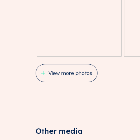
Het gebouw is uitgerust met camerasysteem
De entrees zijn beveiligd met op afstand 
De hoofdentree is voorzien van een stopli
Iedere verdieping is voorzien van een aant
De bedrijfs-/en opslagruimtes worden voor
Groene gevels en daken benadrukken het 
Alle verdiepingen zijn met een personen-/go
Alle ruimtes krijgen een eigen huisnummer
De opslagruimtes op de begane grond en eer
verlichting.
View more photos
Locatie
Het Foort is de ultieme locatie qua bereik
en afrit van de Rijksweg A1 en op steenw
centrale ligging in Nederland maakt het ee
particulieren die weten wat deze plek unie
VERENIGING VAN EIGENAREN (VVE)
Other media
Zoals gebruikelijk bij bedrijfsverzamelgeb