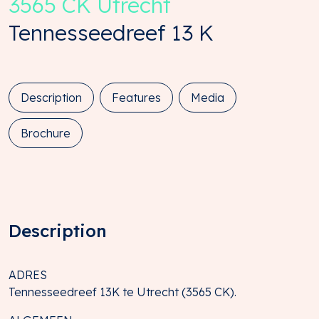
3565 CK
Utrecht
Tennesseedreef
13
K
Description
Features
Media
Brochure
Description
ADRES
Tennesseedreef 13K te Utrecht (3565 CK).