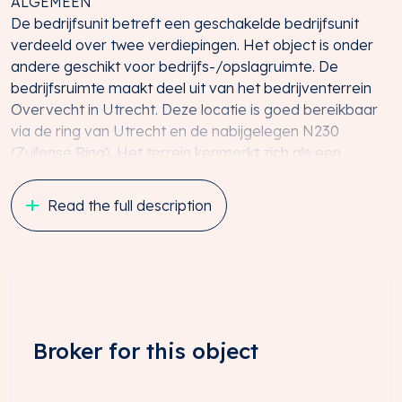
ALGEMEEN
De bedrijfsunit betreft een geschakelde bedrijfsunit
verdeeld over twee verdiepingen. Het object is onder
andere geschikt voor bedrijfs-/opslagruimte. De
bedrijfsruimte maakt deel uit van het bedrijventerrein
Overvecht in Utrecht. Deze locatie is goed bereikbaar
via de ring van Utrecht en de nabijgelegen N230
(Zuilense Ring). Het terrein kenmerkt zich als een
levendige en gemengde omgeving met een diversiteit
aan bedrijven. In de directe omgeving zijn onder andere
Read the full description
diverse autobedrijven, bouw- en groothandels en
dienstverlenende ondernemingen gevestigd.
LIGGING EN BEREIKBAARHEID
Het object is gelegen op bedrijventerrein Overvecht in
Utrecht. Dankzij de ligging nabij de Zuilense Ring (N230)
en de rijkswegen A27 en A2 is het terrein uitstekend
Broker for this object
bereikbaar vanuit alle windrichtingen.
Per auto