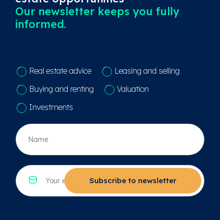
Our newsletter keeps you fully
informed.
C
Real estate advice
Leasing and selling
o
n
Buying and renting
Valuation
t
a
Investments
c
t
N
k
a
e
a
u
m
z
*
E
e
*
-
Subscribe to newsletter
*
m
a
i
l