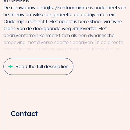
ALGEMEEN
De nieuwbouw bedrijfs-/kantoorruimte is onderdeel van
het nieuw ontwikkelde gedeelte op bedrijventerrein
Oudenrijn in Utrecht. Het object is bereikbaar via twee
zijdes van de doorgaande weg Strijkviertel. Het
bedrijventerrein kenmerkt zich als een dynamische
omgeving met diverse soorten bedrijven. In de directe
omgeving zijn bedrijven gevestigd zoals Kemp Groep,
Schadenet Rosenboom, Van der Tol Kranen, Oudenrijn
Meubel en VELUX.
Read the full description
LIGGING EN BEREIKBAARHEID
Het object is gelegen op bedrijventerrein ‘Oudenrijn’ in
Utrecht. Door de centrale ligging nabij knooppunt
Oudenrijn, welke is gelegen aan de Rijkswegen A2 en
A12, is het object uitstekend bereikbaar.
Contact
Per Auto
Het bedrijventerrein is uitstekend bereikbaar met eigen
vervoer en bevindt zich op steenworp afstand van