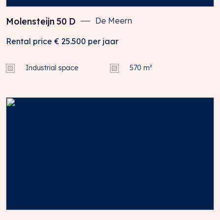
Molensteijn
50
D
De Meern
Rental price
€ 25.500
per jaar
Industrial space
570 m²