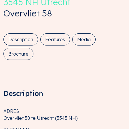
3545 NH
Utrecht
Overvliet
58
Description
Features
Media
Brochure
Description
ADRES
Overvliet 58 te Utrecht (3545 NH).