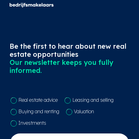
Be the first to hear about new real
estate opportunities
Our newsletter keeps you fully
informed.
C
Real estate advice
Leasing and selling
o
n
Buying and renting
Valuation
t
a
Investments
c
t
N