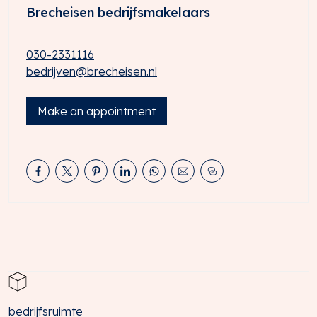
Brecheisen bedrijfsmakelaars
knooppunt Oudenrijn, waar de Rijkswegen A2 en A12
elkaar kruisen. Beide rijkswegen kennen een afslag ‘De
Meern’ waardoor een goede bereikbaarheid in alle
030-2331116
richtingen is gewaarborgd.
bedrijven@brecheisen.nl
Per openbaar vervoer
In de directe omgeving bevinden zich diverse buslijnen
Make an appointment
met verbindingen naar onder andere Utrecht CS en
Utrecht LRC.
OPPERVLAKTE
Totaal ca. 168 m² b.v.o. bedrijfs-/kantoorruimte,
onderverdeeld als volgt:
• circa 84 m² bedrijfsruimte gelegen op de begane
grond;
• circa 84 m² kantoorruimte gelegen op de 1e
verdieping;
De vermelde metrages zijn indicatief. Het object is niet
bedrijfsruimte