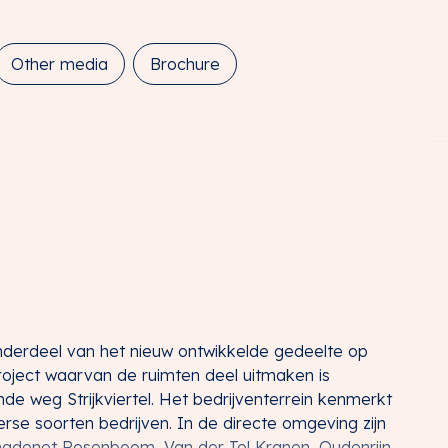
Other media
Brochure
nderdeel van het nieuw ontwikkelde gedeelte op
project waarvan de ruimten deel uitmaken is
de weg Strijkviertel. Het bedrijventerrein kenmerkt
se soorten bedrijven. In de directe omgeving zijn
hadenet Rosenboom, Van der Tol Kranen, Oudenrijn