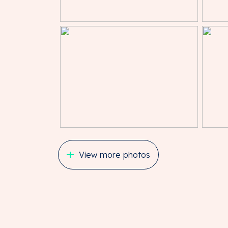
ONDERMAAT/OVERMAAT
Indien de opgegeven grootte (ondermaat/ov
ontleent geen van partijen daaraan rechten
AANVAARDING
Per direct.
HUURVOORWAARDEN
HUURPRIJS
€ 1.750,00 per maand. Voornoemde bedrage
verschuldigde omzetbelasting, per maand v
View more photos
SERVICEKOSTEN
€ 182,32 per maand. Voornoemde bedragen 
verschuldigde omzetbelasting, per maand v
de kosten van onder andere de volgende le
· verbruik water en elektra;
· overige kosten voorvloeiende uit de Vere