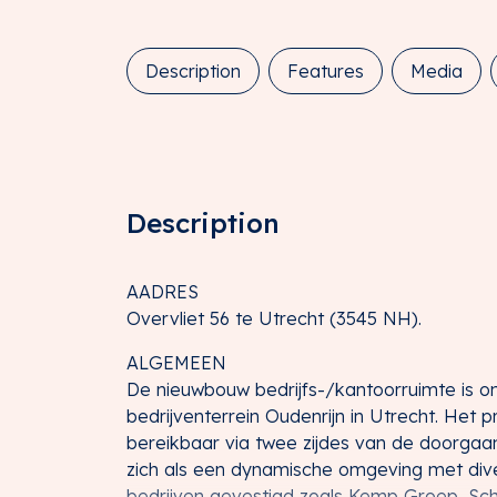
Description
Features
Media
Description
AADRES
Overvliet 56 te Utrecht (3545 NH).
ALGEMEEN
De nieuwbouw bedrijfs-/kantoorruimte is o
bedrijventerrein Oudenrijn in Utrecht. Het 
bereikbaar via twee zijdes van de doorgaan
zich als een dynamische omgeving met diver
bedrijven gevestigd zoals Kemp Groep, Sc