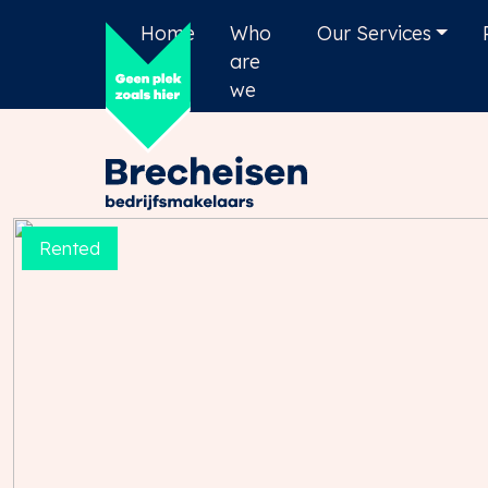
Home
Who
Our Services
are
we
Rented