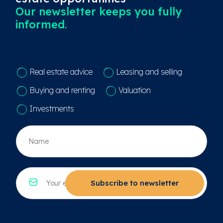
Our newsletter keeps you fully
informed.
C
Real estate advice
Leasing and selling
o
n
Buying and renting
Valuation
t
a
Investments
c
t
N
k
a
e
a
u
m
z
*
E
e
*
-
Subscribe to newsletter
*
m
a
i
l