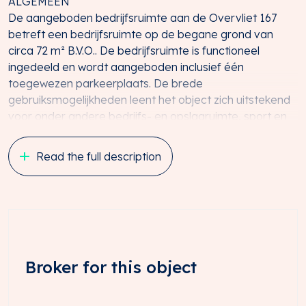
ALGEMEEN
De aangeboden bedrijfsruimte aan de Overvliet 167
betreft een bedrijfsruimte op de begane grond van
circa 72 m² B.V.O.. De bedrijfsruimte is functioneel
ingedeeld en wordt aangeboden inclusief één
toegewezen parkeerplaats. De brede
gebruiksmogelijkheden leent het object zich uitstekend
voor onder andere bedrijfs- en opslagruimte, sport en
maatschappelijke functies, leisure (zoals een
beautyconcept) en detailhandel in volumineuze
Read the full description
goederen of ondersteunend aan de hoofdactiviteit.
Het object maakt onderdeel uit van het modern
ontwikkelde bedrijventerrein Oudenrijn te Utrecht. Deze
locatie kenmerkt zich door de aanwezigheid van een
breed scala aan ondernemingen en de uitstekende
bereikbaarheid via de doorgaande weg Strijkviertel en
Broker for this object
de nabijgelegen snelwegen A2 en A12. In de directe
omgeving zijn toonaangevende bedrijven gevestigd,