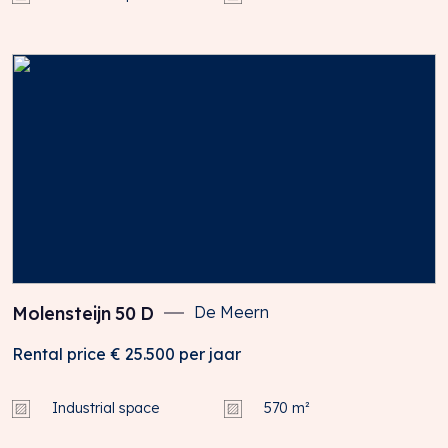
Alle informatie is geheel vrijblijvend en uitsluitend voor
geadresseerde bestemd. Alle gegevens zijn met zorg
samengesteld en uit ons inziens betrouwbare bron
afkomstig.
NADERE INFORMATIE
Brecheisen Bedrijfsmakelaars B.V.
Maliebaan 2
3581 CM UTRECHT
T: 030 – 233 11 16
Molensteijn
50
D
De Meern
Rental price
€ 25.500
per jaar
Industrial space
570 m²