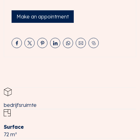
waaronder Kemp Groep, Schadenet Rosenboom, Van
der Tol Kranen, Oudenrijn Meubel en VELUX.
Make an appointment
LIGGING EN BEREIKBAARHEID
De bedrijfsruimte is gelegen op bedrijventerrein
Oudenrijn in Utrecht, een modern en dynamisch gebied
waar diverse ondernemingen uit verschillende sectoren
zijn gevestigd. Dit bedrijventerrein staat bekend om de
mix van grootschalige en kleinschalige bedrijven en de
strategische ligging in de regio Utrecht.
Per auto
Het object is uitstekend bereikbaar zowel met de auto
als met het openbaar vervoer. Via de doorgaande weg
Strijkviertel is er directe aansluiting op de snelwegen A2
bedrijfsruimte
en A12, waardoor de bereikbaarheid richting de
Randstad en overige delen van het land optimaal is.
Daarnaast zorgen de nabijgelegen bushaltes voor een
Surface
goede verbinding met Utrecht Centraal en omliggende
72 m²
gemeenten.