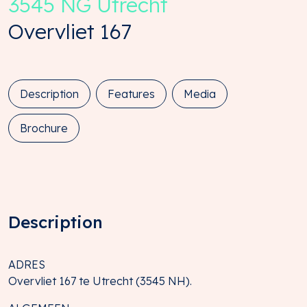
3545 NG
Utrecht
Overvliet
167
Description
Features
Media
Brochure
Description
ADRES
Overvliet 167 te Utrecht (3545 NH).