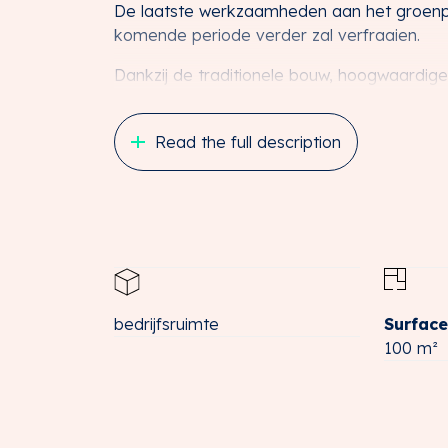
De laatste werkzaamheden aan het groenpla
komende periode verder zal verfraaien.
Dankzij de traditionele bouw, hoogwaardige
onderhouden door een actieve VvE – kenme
uitstraling en duurzame kwaliteit.
Read the full description
LIGGING EN BEREIKBAARHEID
Het object is gelegen op het representatie
Amersfoort. Deze hoogwaardige werklocatie
zuidoostelijke oksel van het verkeersknoo
(Amsterdam – Amersfoort – Apeldoorn) en
Hierdoor is sprake van een uitstekende bere
ideaal voor ondernemingen die waarde hech
bedrijfsruimte
Surface
Het bedrijventerrein kenmerkt zich door d
100 m²
en bedrijven, gecombineerd met een verzorgd
een representatieve uitstraling en een ster
OPPERVLAKTE