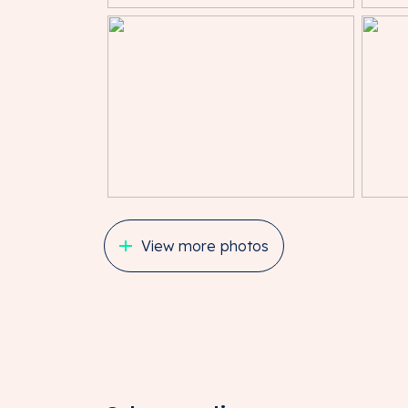
De gronden binnen Bedrijventerrein 5 (De W
milieucategorie 1 t/m 3.2 en, op specifiek
Staat van Bedrijfsactiviteiten. Bedrijfsgeb
aan de bedrijfsvoering en maximaal 50% va
kantoren zijn uitsluitend toegestaan binn
gebruikers en eveneens tot maximaal 50% 
eigen terrein. Daarnaast is – onder voorwa
onder meer vrijetijdsvoorzieningen, vergader
dienstverlening en maatschappelijke functie
Voor nadere informatie omtrent de bestemm
naar de gemeente Amersfoort.
View more photos
HUURPRIJS
€ 1.400,00 per maand te vermeerderen met 
maand vooruit te voldoen.
SERVICEKOSTEN
€ 100,00 per maand te vermeerderen met de
maand vooruit te voldoen, als verrekenba