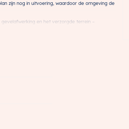
n zijn nog in uitvoering, waardoor de omgeving de
 gevelafwerking en het verzorgde terrein –
rkt zich deze unit door een representatieve
ve bedrijventerrein Wieken Vinkenhoef te
 bevindt zich op een strategisch punt in de
ppunt Hoevelaken, waar de rijkswegen A1
 A28 (Utrecht – Amersfoort – Zwolle) samenkomen.
ikbaarheid en een efficiënte logistieke ontsluiting,
ten aan snelle verbindingen.
e aanwezigheid van diverse hoogwaardige kantoren
e en veelzijdige architectuur. Dit draagt bij aan
k imago.