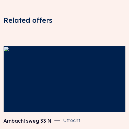
Uitgangspunt is BTW-belaste verhuur. Indien huurder
niet aan het 90% criterium voldoet, zal er van
rechtswege sprake zijn van omzetbelasting vrijgestelde
Related offers
verhuur. Alsdan wordt de overeengekomen kale
huurprijs, exclusief omzetbelasting, zodanig verhoogd
dat het voor verhuurder ontstane nadeel volledig wordt
gecompenseerd.
HUUROVEREENKOMST
Het model huurovereenkomst kantoorruimte en andere
bedrijfsruimte in de zin van artikel 7:230a BW, zoals is
vastgesteld door de Raad voor Onroerende Zaken
(ROZ) in 2025 en de bijhorende Algemene bepalingen
huurovereenkomst kantoorruimte en andere
bedrijfsruimte in de zin van artikel 7:230A BW”
Ambachtsweg
33
N
Utrecht