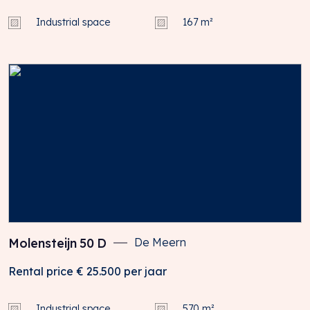
Industrial space
167 m²
Molensteijn
50
D
De Meern
Rental price
€ 25.500
per jaar
Industrial space
570 m²