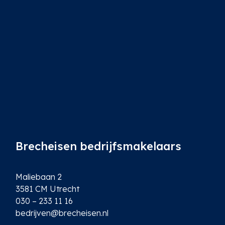
i
l
*
Brecheisen bedrijfsmakelaars
Maliebaan 2
3581 CM Utrecht
030 – 233 11 16
bedrijven@brecheisen.nl