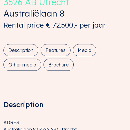
3526 AB
Utrecht
Australiëlaan
8
Rental price
€ 72.500,-
per jaar
Description
Features
Media
Other media
Brochure
Description
ADRES
Australiëlaan 8 (3526 AB) Utrecht.