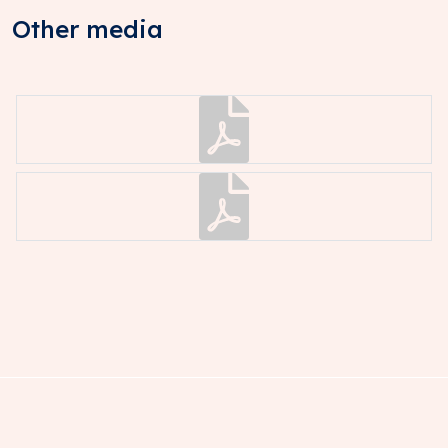
OPZEGTERMIJN
Other media
Uiterlijk 12 (twaalf) maanden voor het aflopen van een
huurtermijn.
HUURPRIJSINDEXERING
Jaarlijks, op basis van de wijziging van het
maandprijsindexcijfer volgens de
consumentenprijsindex (CPI) reeks Alle huishoudens
(2025 = 100), gepubliceerd door het Centraal Bureau
voor de Statistiek (CBS).
ZEKERHEIDSSTELLING
Bankgarantie of waarborgsom ter grootte van een
kwartaalverplichting huur en de over verschuldigde
BTW.
AANVAARDING
In overleg.
B.T.W.