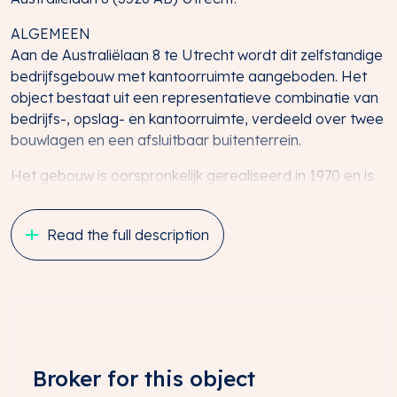
ALGEMEEN
Aan de Australiëlaan 8 te Utrecht wordt dit zelfstandige
bedrijfsgebouw met kantoorruimte aangeboden. Het
object bestaat uit een representatieve combinatie van
bedrijfs-, opslag- en kantoorruimte, verdeeld over twee
bouwlagen en een afsluitbaar buitenterrein.
Het gebouw is oorspronkelijk gerealiseerd in 1970 en is
de afgelopen jaren op diverse onderdelen
gemoderniseerd. In 2022 en 2023 zijn onder meer de
Read the full description
gevels gerenoveerd, voorzien van nieuwe aluminium
kozijnen met HR++ beglazing, nieuwe gevelbeplating en
vernieuwde sanitaire voorzieningen. Daarnaast beschikt
het object over energielabel A en is de elektrische
installatie in 2024 SCIOS Scope 10 gekeurd zonder
constateringen.
Broker for this object
LIGGING EN BEREIKBAARHEID