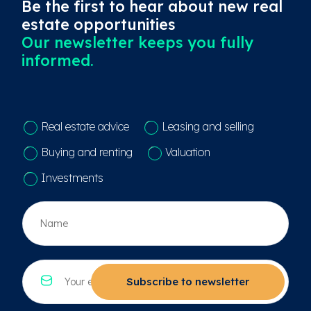
Be the first to hear about new real
estate opportunities
Our newsletter keeps you fully
informed.
C
Real estate advice
Leasing and selling
o
n
Buying and renting
Valuation
t
a
Investments
c
t
N
k
a
e
a
u
m
z
*
E
e
*
-
Subscribe to newsletter
*
m
a