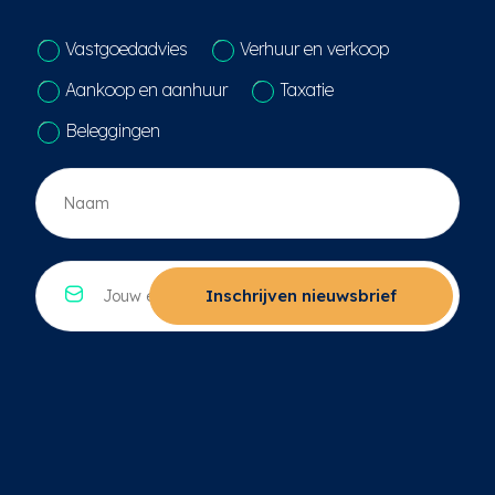
C
Vastgoedadvies
Verhuur en verkoop
o
n
Aankoop en aanhuur
Taxatie
t
a
Beleggingen
c
t
N
k
a
e
a
u
m
z
*
E
e
*
-
Inschrijven nieuwsbrief
*
m
a
i
l
*